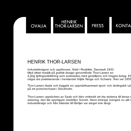
HENRIK THOR-LARSEN
Industridesigner och uppfinnare, född i Roskilde, Danmark 1932.
Med siktet inställt på grafisk design genomförde Thor-Larsen en
4-årig lärlingsutbildning som avslutades med gesällprov och högsta betyg. Ef
några års praktiserande i hemlandet följde Norge och Schweiz. Året var 195
Thor-Larsen ritade och byggde en uppmärksammad sport- och tävlingsbil i pl
på ett porschechassi i Stockholm.
Thor-Larsen upptäcktes av Saab och blev ombedd att rita stolarna till deras
satsning, den lite sportigare modellen Sonett. Hans intresse övergick nu allt me
industridesign och från bilstolar till fåtöljer var steget inte långt.