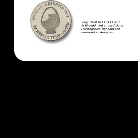
Varje OVALIA EGG CHAIR
är försedd med en medaljong
i sterlingsilver, signerad och
numrerad av designern.